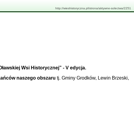
http://wieshistoryczna.pl/strona/aktywne-solectwa/2251
awskiej Wsi Historycznej” - V edycja.
zkańców naszego obszaru
tj. Gminy Grodków, Lewin Brzeski,