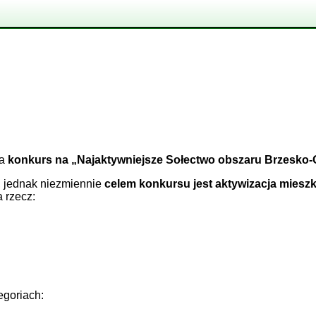
za
konkurs na „Najaktywniejsze Sołectwo obszaru Brzesko-Oł
e, jednak niezmiennie
celem konkursu jest aktywizacja mies
 rzecz:
egoriach: