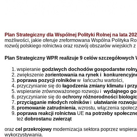
Plan Strategiczny dla Wspólnej Polityki Rolnej na lata 20
możliwości, jakie oferuje zreformowana Wspólna Polityka Ro
rozwój polskiego rolnictwa oraz rozwój obszarów wiejskich z
Plan Strategiczny WPR realizuje 9 celów szczegółowych W
wspieranie
godziwych dochodów gospodarstw roln
zwiększenie
zorientowania na rynek i konkurencyjn
poprawa pozycji rolników
w łańcuchu wartości,
przyczynianie się do
łagodzenia zmiany klimatu i prz
wspieranie zrównoważonego rozwoju i
wydajnego gos
przyczynianie się do
ochrony różnorodności biologic
przyciąganie młodych rolników
i
ułatwianie rozwoj
promowanie zatrudnienia
, wzrostu, włączenia społe
poprawa reakcji rolnictwa
UE
na potrzeby społeczn
też
dobrostanu zwierząt
oraz
cel przekrojowy
modernizacja sektora poprzez wspierani
wykorzystywania.