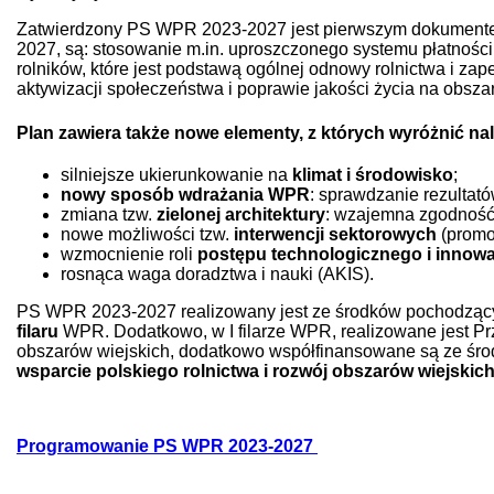
Zatwierdzony PS WPR 2023-2027 jest pierwszym dokument
2027, są: stosowanie m.in. uproszczonego systemu płatności 
rolników, które jest podstawą ogólnej odnowy rolnictwa i z
aktywizacji społeczeństwa i poprawie jakości życia na obsza
Plan zawiera także nowe elementy, z których wyróżnić na
silniejsze ukierunkowanie na
klimat i środowisko
;
nowy sposób wdrażania WPR
: sprawdzanie rezultató
zmiana tzw.
zielonej architektury
: wzajemna zgodność 
nowe możliwości tzw.
interwencji sektorowych
(promo
wzmocnienie roli
postępu technologicznego i innow
rosnąca waga doradztwa i nauki (AKIS).
PS WPR 2023-2027 realizowany jest ze środków pochodzącyc
filaru
WPR. Dodatkowo, w I filarze WPR, realizowane jest Pr
obszarów wiejskich, dodatkowo współfinansowane są ze środ
wsparcie polskiego rolnictwa i rozwój obszarów wiejsk
Programowanie PS WPR 2023-2027