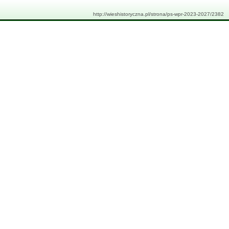
http://wieshistoryczna.pl/strona/ps-wpr-2023-2027/2382