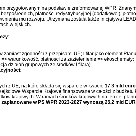
em przygotowanym na podstawie zreformowanej WPR. Znanymi
bezpośrednich, płatności redystrybucyjnej (dodatkowej), płatn
apewnienia mu rozwoju. Utrzymana została także inicjatywa LEA
rach wiejskich.
leży
:
w zamiast zgodności z przepisami UE; I filar jako element Plan
=> warunkowość, płatności za zazielenienie => ekoschematy;
cja działań grupowych ze środków I filara);
acyjności
;
h z UE, na które składa się wsparcie w kwocie
17,3 mld euro
zejściowe Wsparcie Krajowe finansowane w całości z budżetu
ków krajowych. W ramach środków krajowych na ten cel planuj
ich zaplanowane w PS WPR 2023-2027 wynoszą 25,2 mld EUR