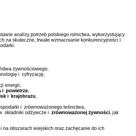
ie analizy potrzeb polskiego rolnictwa, wykorzystujący
ach na skuteczne, trwałe wzmacnianie konkurencyjności i
podarki.
zeństwa żywnościowego,
ologię i cyfryzację,
i energii,
 i powietrze
,
isk i krajobrazu
,
gospodarki i zrównoważonego leśnictwa,
 w składniki odżywcze i
zrównoważonej żywności
, jak
e i na obszarach wiejskich oraz zachęcanie do ich