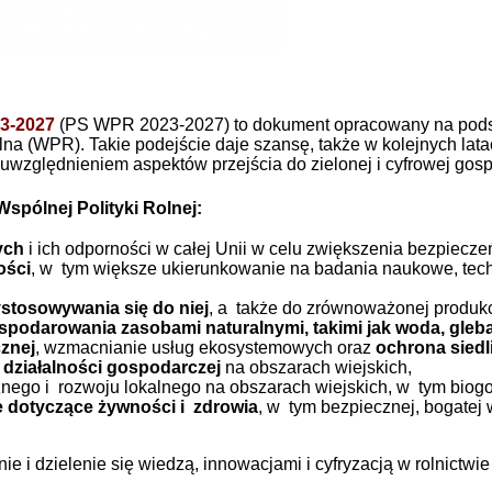
23-2027
(PS WPR 2023-2027) to dokument opracowany na podstaw
lna (WPR). Takie podejście daje szansę, także w kolejnych lat
 uwzględnieniem aspektów przejścia do zielonej i cyfrowej gos
spólnej Polityki Rolnej:
ych
i ich odporności w całej Unii w celu zwiększenia bezpiec
ości
, w tym większe ukierunkowanie na badania naukowe, techn
ystosowywania się do niej
, a także do zrównoważonej produkcj
podarowania zasobami naturalnymi, takimi jak woda, gleba
znej
, wzmacnianie usług ekosystemowych oraz
ochrona siedl
u działalności gospodarczej
na obszarach wiejskich,
cznego i rozwoju lokalnego na obszarach wiejskich, w tym bio
e dotyczące żywności i zdrowia
, w tym bezpiecznej, bogatej
e i dzielenie się wiedzą, innowacjami i cyfryzacją w rolnictwi