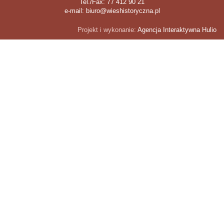
Tel./Fax: 77 412 90 21
e-mail: biuro@wieshistoryczna.pl
Projekt i wykonanie:
Agencja Interaktywna Hulio