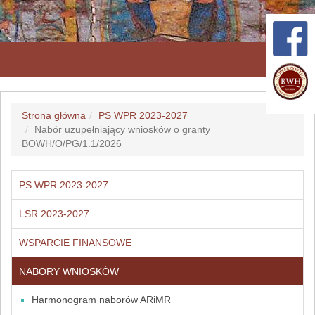
Przeł
nawig
Strona główna
PS WPR 2023-2027
Nabór uzupełniający wniosków o granty
BOWH/O/PG/1.1/2026
PS WPR 2023-2027
LSR 2023-2027
WSPARCIE FINANSOWE
NABORY WNIOSKÓW
Harmonogram naborów ARiMR