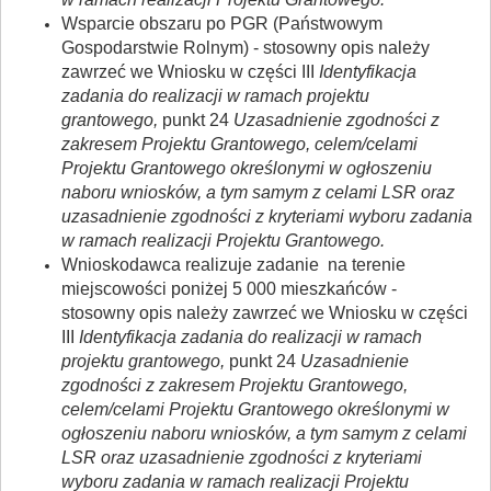
Wsparcie obszaru po PGR (Państwowym
Gospodarstwie Rolnym) - stosowny opis należy
zawrzeć we Wniosku w części III
Identyfikacja
zadania do realizacji w ramach projektu
grantowego,
punkt 24
Uzasadnienie zgodności z
zakresem Projektu Grantowego, celem/celami
Projektu Grantowego określonymi w ogłoszeniu
naboru wniosków, a tym samym z celami LSR oraz
uzasadnienie zgodności z kryteriami wyboru zadania
w ramach realizacji Projektu Grantowego.
Wnioskodawca realizuje zadanie na terenie
miejscowości poniżej 5 000 mieszkańców -
stosowny opis należy zawrzeć we Wniosku w części
III
Identyfikacja zadania do realizacji w ramach
projektu grantowego,
punkt 24
Uzasadnienie
zgodności z zakresem Projektu Grantowego,
celem/celami Projektu Grantowego określonymi w
ogłoszeniu naboru wniosków, a tym samym z celami
LSR oraz uzasadnienie zgodności z kryteriami
wyboru zadania w ramach realizacji Projektu