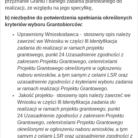
przyznanie Grantu i danego zadania planowanego do
realizacji, ze względu na jego specyfikę,
b) niezbędne do potwierdzenia spełniania określonych
kryteriów wyboru Grantobiorców:
Uprawniony Wnioskodawca - stosowny opis należy
zawrzeć we Wniosku w części III
Identyfikacja
zadania do realizacji w ramach projektu
grantowego,
punkt 24
Uzasadnienie zgodności z
zakresem Projektu Grantowego, celem/celami
Projektu Grantowego określonymi w ogłoszeniu
naboru wniosków, a tym samym z celami LSR oraz
uzasadnienie zgodności z kryteriami wyboru zadania
w ramach realizacji Projektu Grantowego.
Jakość projektu- stosowny opis należy zawrzeć we
Wniosku w części III
Identyfikacja zadania do
realizacji w ramach projektu grantowego,
punkt
24
Uzasadnienie zgodności z zakresem Projektu
Grantowego, celem/celami Projektu Grantowego
określonymi w ogłoszeniu naboru wniosków, a tym
samym z celami LSR oraz uzasadnienie zgodności z