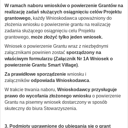
W ramach naboru wniosków o powierzenie Grantów na
realizację zadań służących osiągnięciu celów Projektu
grantowego,
każdy Wnioskodawca upoważniony do
złożenia wniosku o powierzenie grantu na realizację
zadania służącego osiągnięciu celu Projektu
grantowego,
może złożyć tylko jeden wniosek.
Wniosek o powierzenie Grantu wraz z niezbędnymi
załącznikami powinien zostać
sporządzony na
właściwym formularzu (Załącznik Nr 1A Wniosek o
powierzenie Grantu Smart Village)
.
Za prawidłowe sporządzenie
wniosku i
załączników
odpowiada Wnioskodawca
.
W trakcie trwania naboru,
Wnioskodawcy przysługuje
prawo do wycofania złożonego wniosku
o powierzenie
Grantu na pisemny wniosek dostarczony w sposób
skuteczny do biura Stowarzyszenia.
3. Podmioty uprawnione do ubiegania się o grant