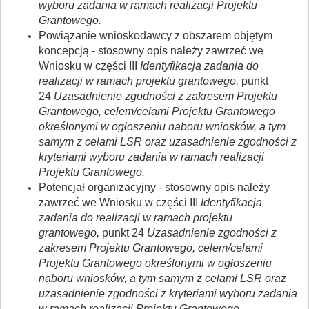
wyboru zadania w ramach realizacji Projektu
Grantowego.
Powiązanie wnioskodawcy z obszarem objętym
koncepcją - stosowny opis należy zawrzeć we
Wniosku w części III
Identyfikacja zadania do
realizacji w ramach projektu grantowego,
punkt
24
Uzasadnienie zgodności z zakresem Projektu
Grantowego, celem/celami Projektu Grantowego
określonymi w ogłoszeniu naboru wniosków, a tym
samym z celami LSR oraz uzasadnienie zgodności z
kryteriami wyboru zadania w ramach realizacji
Projektu Grantowego.
Potencjał organizacyjny - stosowny opis należy
zawrzeć we Wniosku w części III
Identyfikacja
zadania do realizacji w ramach projektu
grantowego,
punkt 24
Uzasadnienie zgodności z
zakresem Projektu Grantowego, celem/celami
Projektu Grantowego określonymi w ogłoszeniu
naboru wniosków, a tym samym z celami LSR oraz
uzasadnienie zgodności z kryteriami wyboru zadania
w ramach realizacji Projektu Grantowego.