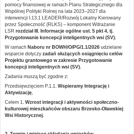
pomocy finansowej w ramach Planu Strategicznego dla
Wspólnej Polityki Rolnej na lata 2023–2027 dla
interwencji I.13.1 LEADER/Rozwój Lokalny Kierowany
przez Społeczność (RLKS) – komponent Wdrażanie
LSR
rozdział III. Informacje ogólne ust. 5 pkt 4, tj.
Przygotowanie koncepcji inteligentnych wsi (SV).
W ramach
Naboru nr BOWH/O/PG/1.1/2026
udzielane
wsparcie dotyczy
zadań służących osiągnięciu celów
Projektu grantowego w zakresie Przygotowanie
koncepcji inteligentnych wsi (SV).
Zadania muszą być zgodne z:
Przedsięwzięciem P.1.1.
Wspieramy Integrację i
Aktywizację
,
Celem 1.
Wzrost integracji i aktywności społeczno-
kulturowej mieszkańców obszaru Brzesko-Oławskiej
Wsi Historycznej
.
2. Termin i miejsce składania wniosków