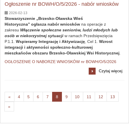
Inteligentna
Ogłoszenie nr BOWH/O/5/2026 - nabór wniosków
Wioska:
2026-02-13
Stowarzyszenie „Brzesko-Oławska Wieś
Historyczna”
ogłasza nabór wniosków
na operacje z
zakresu
Włączenie społeczne seniorów, ludzi młodych lub
osób w niekorzystnej sytuacji
w ramach Przedsięwzięcia
P.1.1.
Wspieramy Integrację i Aktywizację
, Cel 1.
Wzrost
integracji i aktywności społeczno-kulturowej
mieszkańców obszaru Brzesko-Oławskiej Wsi Historycznej
.
OGŁOSZENIE O NABORZE WNIOSKÓW nr BOWH/O/5/2026
Ogłoszenie
Czytaj więcej
nr
BOWH/O/5/2026
-
nabór
Poprzednia
-
-
-
-
aktualna
-
-
-
-
-
«
4
5
6
7
8
9
10
11
12
13
wniosków:
-
strona
strona
strona
strona
-
strona
strona
strona
strona
strona
Następna
»
strona
wydarzeń
wydarzeń
wydarzeń
wydarzeń
strona
wydarzeń
wydarzeń
wydarzeń
wydarzeń
wydarz
-
wydarzeń
wydarzeń
strona
wydarzeń