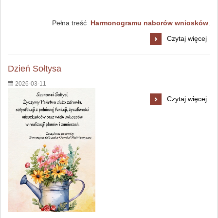
Pełna treść
Harmonogramu naborów wniosków
.
Aktualizacja
Czytaj więcej
Harmonogramu
naborów
wniosków
Dzień Sołtysa
na
2026-03-11
2026
rok:
Dzień
Czytaj więcej
Sołtysa: