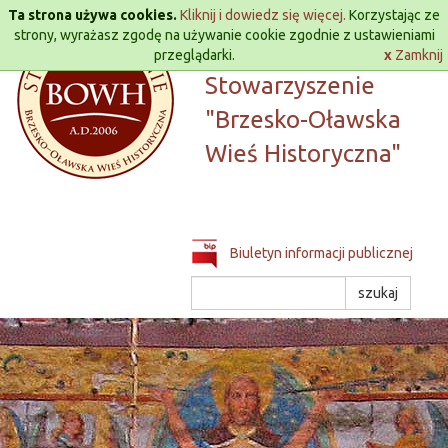
Przejdź
Ta strona używa cookies.
Kliknij i dowiedz się więcej.
Korzystając ze
do
strony, wyrażasz zgodę na używanie cookie zgodnie z ustawieniami
treści
przeglądarki.
Lokalna Grupa Działania
x
Zamknij
Stowarzyszenie
"Brzesko-Oławska
Wieś Historyczna"
Biuletyn informacji publicznej
Szukaj