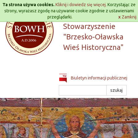
Przejdź
Ta strona używa cookies.
Kliknij i dowiedz się więcej.
Korzystając ze
do
strony, wyrażasz zgodę na używanie cookie zgodnie z ustawieniami
treści
przeglądarki.
Lokalna Grupa Działania
x
Zamknij
Stowarzyszenie
"Brzesko-Oławska
Wieś Historyczna"
Biuletyn informacji publicznej
Szukaj