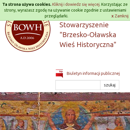
Przejdź
Ta strona używa cookies.
Kliknij i dowiedz się więcej.
Korzystając ze
do
strony, wyrażasz zgodę na używanie cookie zgodnie z ustawieniami
treści
przeglądarki.
Lokalna Grupa Działania
x
Zamknij
Stowarzyszenie
"Brzesko-Oławska
Wieś Historyczna"
Biuletyn informacji publicznej
Szukaj