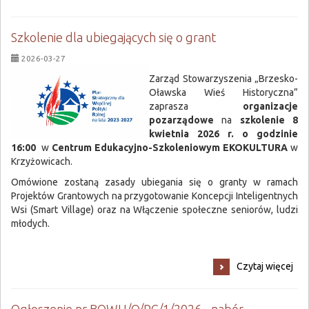
Szkolenie dla ubiegających się o grant
2026-03-27
Zarząd Stowarzyszenia „Brzesko-
Oławska Wieś Historyczna”
zaprasza
organizacje
pozarządowe
na
szkolenie 8
kwietnia 2026 r. o godzinie
16:00
w
Centrum Edukacyjno-Szkoleniowym EKOKULTURA
w
Krzyżowicach.
Omówione zostaną zasady ubiegania się o granty w ramach
Projektów Grantowych na przygotowanie Koncepcji Inteligentnych
Wsi (Smart Village) oraz na Włączenie społeczne seniorów, ludzi
młodych.
Szkolenie
Czytaj więcej
dla
ubiegających
się