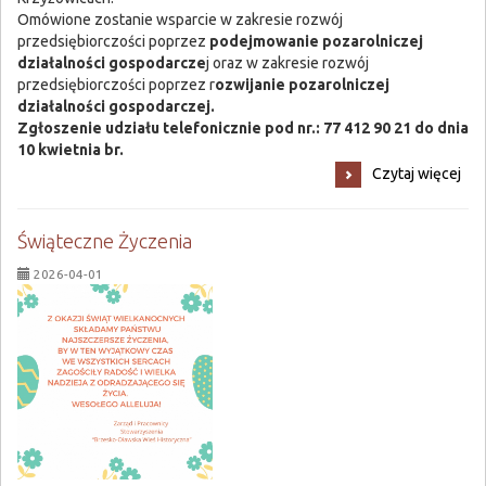
Omówione zostanie wsparcie w zakresie rozwój
przedsiębiorczości poprzez
podejmowanie pozarolniczej
działalności gospodarcze
j oraz w zakresie rozwój
przedsiębiorczości poprzez r
ozwijanie pozarolniczej
działalności gospodarczej.
Zgłoszenie udziału telefonicznie pod nr.: 77 412 90 21 do dnia
10 kwietnia br.
Szkolenie
Czytaj więcej
z
aplikowania
o
Świąteczne Życzenia
wsparcie:
2026-04-01