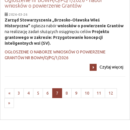
Ogłoszenie nr BOWH/O/PG/1/2026 - nabór
o
wniosków o powierzenie Grantów
grant:
2026-03-26
Zarząd
Stowarzyszenia „Brzesko-Oławska Wieś
Historyczna”
ogłasza nabór
wniosków o powierzenie Grantów
na realizację zadań służących osiągnięciu celów
Projektu
grantowego
w zakresie: Przygotowanie koncepcji
inteligentnych wsi (SV).
OGŁOSZENIE O NABORZE WNIOSKÓW O POWIERZENIE
GRANTÓW NR BOWH/O/PG/1/2026
Ogłoszenie
Czytaj więcej
nr
BOWH/O/PG/1/2026
-
nabór
Poprzednia
-
-
-
-
aktualna
-
-
-
-
-
«
3
4
5
6
7
8
9
10
11
12
wniosków
-
strona
strona
strona
strona
-
strona
strona
strona
strona
strona
o
Następna
»
strona
wydarzeń
wydarzeń
wydarzeń
wydarzeń
strona
wydarzeń
wydarzeń
wydarzeń
wydarzeń
wydarze
powierzenie
-
wydarzeń
wydarzeń
Grantów:
strona
wydarzeń