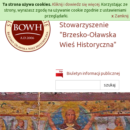
Przejdź
Ta strona używa cookies.
Kliknij i dowiedz się więcej.
Korzystając ze
do
strony, wyrażasz zgodę na używanie cookie zgodnie z ustawieniami
treści
przeglądarki.
Lokalna Grupa Działania
x
Zamknij
Stowarzyszenie
"Brzesko-Oławska
Wieś Historyczna"
Biuletyn informacji publicznej
Szukaj