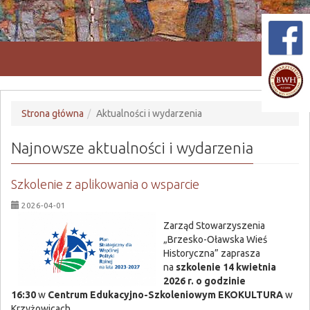
Przeł
nawiga
Strona główna
Aktualności i wydarzenia
Najnowsze aktualności i wydarzenia
Szkolenie z aplikowania o wsparcie
2026-04-01
Zarząd Stowarzyszenia
„Brzesko-Oławska Wieś
Historyczna” zaprasza
na
szkolenie 14 kwietnia
2026 r. o godzinie
16:30
w
Centrum Edukacyjno-Szkoleniowym EKOKULTURA
w
Krzyżowicach.